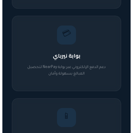
💳
بوابة نيرباي
دعم الدفع الإلكتروني عبر بوابة NearPay لتحصيل
المبالغ بسهولة وأمان
📱